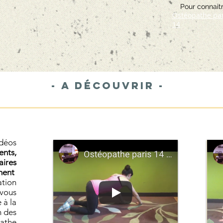
Pour connaitr
Ostéopathe par
14
- A découvrir
-
idéos
ents,
aires
ment
ation
 vous
e à la
n des
pathe