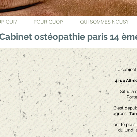
R QUI?
POUR QUOI?
QUI SOMMES NOUS?
Cabinet ostéopathie paris 14 èm
Le cabinet
4 rue Alfr
Situé à
Porte
C'est depui
agréés,
Tani
ont le plais
du lundi 