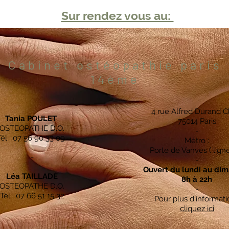
Sur rendez vous au:
Cabinet ostéopathie paris
14ème
4 rue Alfred Durand C
Tania POULET
75014 Paris
OSTEOPATHE D.O.
-
Tél : 07 56 90 33 09
Métro :
Porte de Vanves ( ligne
-
-
Ouvert du lundi au di
Léa TAILLADE
8h à 22h
OSTEOPATHE D.O.
-
Tél : 07 66 51 15 32
Pour plus d'informati
cliquez ici