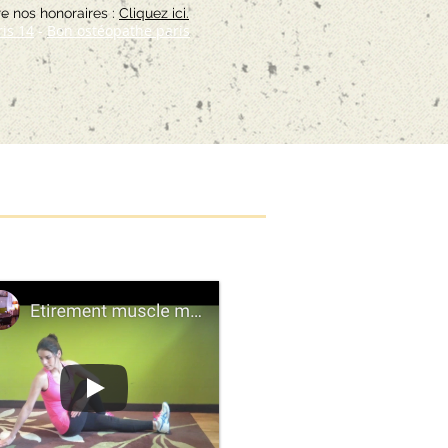
e nos honoraires :
Cliquez ici.
is 14
-
Bon ostéopathe paris