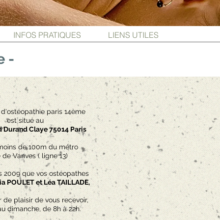
INFOS PRATIQUES
LIENS UTILES
e
-
 d'ostéopathie paris 14ème
est situé au
ed Durand Claye 75014 Paris
 moins de 100m du métro
 de Vanves ( ligne 13)
s 2009 que vos ostéopathes
a POULET et Léa TAILLADE,
ir de plaisir de vous recevoir,
au dimanche, de 8h à 22h.