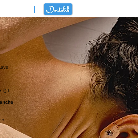
laye
 13 )
manche
on :