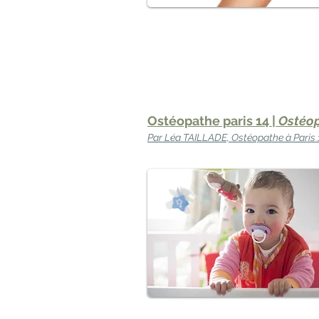
Ostéopathe paris 14 |
Ostéop
Par Léa TAILLADE, Ostéopathe à Paris 