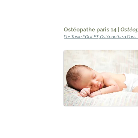
Ostéopathe paris 14 |
Ostéop
Par Tania POULET, Ostéopathe à Paris 