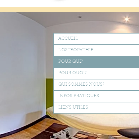
ACCUEIL
L'OSTEOPATHIE
POUR QUI?
POUR QUOI?
QUI SOMMES NOUS?
INFOS PRATIQUES
LIENS UTILES
Ostéopathe paris 14
|ostéo do paris, ostéo paris,
ostéo paris 14,
ostéo paris 75014,
o