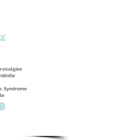
IF
rvicalgies
ndinite
ce, Syndrome
ite
s