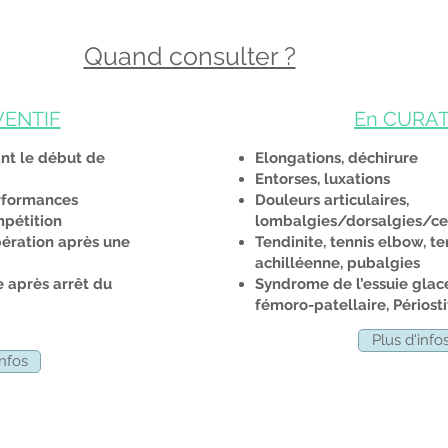
Quand consulter ?
VENTIF
En CURAT
ant le début de
Elongations, déchirure
Entorses, luxations
erformances
Douleurs articulaires,
pétition
lombalgies/dorsalgies/ce
pération après une
Tendinite, tennis elbow, te
achilléenne, pubalgies
se après arrêt du
Syndrome de l’essuie gla
fémoro-patellaire, Périost
Plus d'info
infos