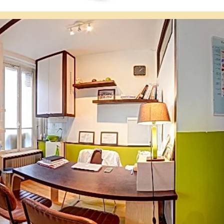
11
|
Ostéopathe paris 11
| l'ostéopathie permet de traiter les tendinites,