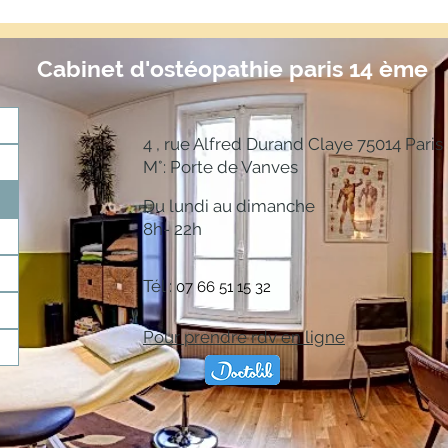
Cabinet d'ostéopathie
paris 14 ème
4 , rue Alfred Durand Claye 75014 Paris
M°: Porte de Vanves
Du lundi au dimanche
8h- 22h
Tél :
07 66 51 15 32
Pour prendre rdv en ligne
stéopathe |ostéopathe do paris|
ostéopathe paris 1
|
ostéopathe 75001
|
ostéo paris 14ème
|
Si vous recherchez un bon ostéopathe à Paris 