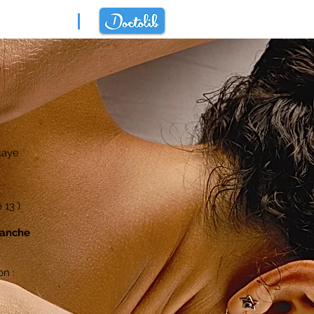
laye
 13 )
manche
on :