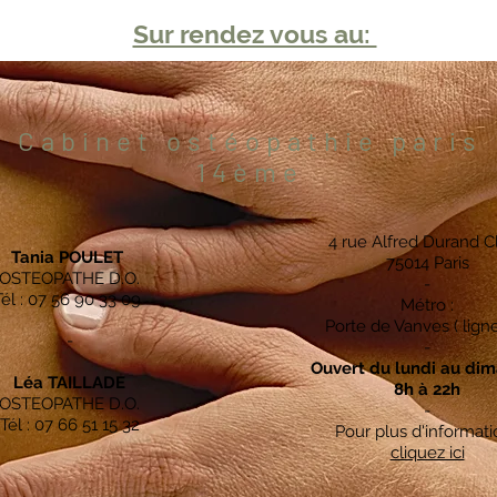
Sur rendez vous au:
Cabinet ostéopathie paris
14ème
4 rue Alfred Durand C
Tania POULET
75014 Paris
OSTEOPATHE D.O.
-
Tél : 07 56 90 33 09
Métro :
Porte de Vanves ( ligne
-
-
Ouvert du lundi au di
Léa TAILLADE
8h à 22h
OSTEOPATHE D.O.
-
Tél : 07 66 51 15 32
Pour plus d'informati
cliquez ici