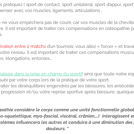
 pratiquez ( sport de contact, sport unilatéral, sport d’appui, spor
ser avec vos muscles, ligaments, articulations :
e
ne vous empêchera pas de courir, car vos muscles de la cheville 
. Il est important de traiter ces compensations en ostéopathie po
s.
ration entre 2 matchs
d’un tournois, vous allez « forcer » et trav
otre niveau. Il est important de traiter ces compensations muscu
es, élongations, entorses…
lisée dans la prise en charge du sportif
ainsi que toute notre éq
subi par votre corps lors de la pratique de votre sport.
aiter les déséquilibres engendrés par les blessures, les antécéden
 progression et/ou votre reprise sportive après blessure, quelque 
éopathie considère le corps comme une unité fonctionnelle global
-squelettique, myo-fascial, viscéral, crânien,…) interagissent e
systèmes influencera les autres et conduira à une diminution des
douleurs. "