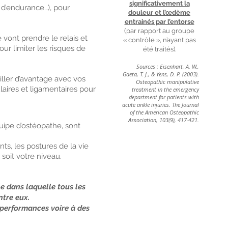
significativement la
t d’endurance…), pour
douleur et l’œdème
entrainés par l’entorse
(par rapport au groupe
vont prendre le relais et
« contrôle », n’ayant pas
ur limiter les risques de
été traités).
Sources : Eisenhart, A. W.,
Gaeta, T. J., & Yens, D. P. (2003).
ailler d’avantage avec vos
Osteopathic manipulative
laires et ligamentaires pour
treatment in the emergency
department for patients with
acute ankle injuries. The Journal
of the American Osteopathic
Association, 103(9), 417-421.
uipe d’ostéopathe, sont
ts, les postures de la vie
soit votre niveau.
e dans laquelle tous les
ntre eux.
 performances voire à des