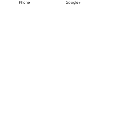
Phone
Google+
Ostéopathie pour
la femme enceinte
Cabinet d'ostéopathie
paris 14
ème