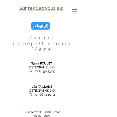
Sur rendez vous au:
Cabinet
ostéopathie paris
14ème
Tania POULET
OSTEOPATHE D.O.
Tél :
07 56 90 33 09
-
Léa TAILLADE
OSTEOPATHE D.O.
Tél :
07 66 51 15 32
4 rue Alfred Durand Claye
75014 Paris